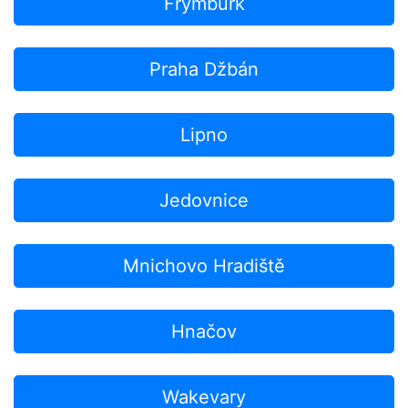
Frymburk
Praha Džbán
Lipno
Jedovnice
Mnichovo Hradiště
Hnačov
Wakevary